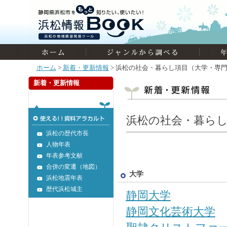
ホーム
>
新着・更新情報
> 浜松の社会・暮らし項目（大学・専
新着・更新情報
浜松の社会・暮らし
浜松の歴代市長
人物年表
年表参考文献
合併の変遷（地図）
大学
浜松地震年表
歴代浜松城主
静岡大学
静岡文化芸術大学