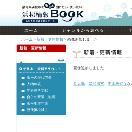
ホーム
>
新着・更新情報
> 画像追加しました
新着・更新情報
画像追加しました
浜松の歴代市長
弁天島
、
鷲沢風穴
、
中田島砂丘
な
人物年表
年表参考文献
合併の変遷（地図）
浜松地震年表
歴代浜松城主