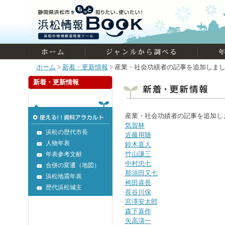
ホーム
>
新着・更新情報
> 産業・社会功績者の記事を追加しま
新着・更新情報
産業・社会功績者の記事を追加し
気賀林
浜松の歴代市長
近藤用随
人物年表
鈴木直人
竹山謙三
年表参考文献
中村忠七
合併の変遷（地図）
那須田又七
浜松地震年表
袴田喜長
歴代浜松城主
長谷川保
宮澤安太郎
森下喜作
矢高濤一