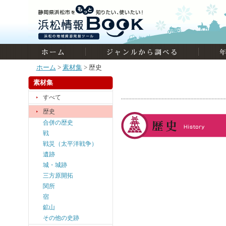
ホーム
>
素材集
> 歴史
素材集
すべて
歴史
合併の歴史
戦
戦災（太平洋戦争）
遺跡
城・城跡
三方原開拓
関所
宿
鉱山
その他の史跡