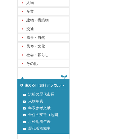
人物
産業
建物・構築物
交通
風景・自然
民俗・文化
社会・暮らし
その他
浜松の歴代市長
人物年表
年表参考文献
合併の変遷（地図）
浜松地震年表
歴代浜松城主