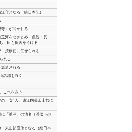
遠江守となる（続日本記）
る
楽寺）が開かれる
麁玉河をせきとめ、敷智・長
没し、田も損害をうける
守、按察使に任ぜられる
られる
、派遣される
山名郡を置く
、これを救う
里の丁女4人、遠江国長田上郡に
簡に「浜津」の地名（浜松市の
海・東山節度使となる（続日本