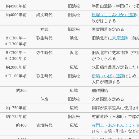
約4500年前
旧浜松
半田山遺跡（半田町）で
約4000年前
縄文時代
旧浜松
蜆塚（しじみづか）遺跡
設がはじまる
神武
旧浜松
素賀国造を定める
B.C300年～
弥生時代
浜北
旧浜北市に
東原遺跡
（前
A.D.300年頃
B.C300年～
弥生時代
浜北
旧浜北市に芝本遺跡（中
A.D.300年頃
がつくられる
約2000年前
広域
水田稲作農業が定着した
A.D.100年頃
弥生時代
旧浜松
伊場（いば）遺跡
はじめ
人口が増加する
約200
広域
稲作開始
仲哀
旧浜松
久努国造を定める
約1750年前
広域
銅鐸が祭事道具に使用さ
約1725年前
旧浜松
村前遺跡（三和町）で船
約400
古墳時代
広域
赤門上（あかもんうえ）
ひら）古墳（引佐）など