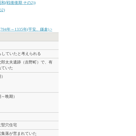
昭和(戦後後期 その2))
2)
794年～1335年(平安、鎌倉) >
らしていたと考えられる
次郎太夫遺跡（吉野町）で、有
れていた
期）
期～晩期）
に竪穴住宅
状集落が営まれていた