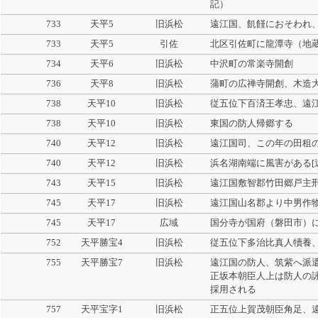
記）
733
天平5
旧浜松
遠江国、飢饉におそわれ
733
天平5
引佐
北区引佐町に龍潭寺（地
734
天平6
旧浜松
中沢町の常楽寺開創
736
天平8
旧浜松
蒲町の広禅寺開創、木造
738
天平10
旧浜松
従五位下百済王孝忠、遠
738
天平10
旧浜松
東国の防人帰郷する
740
天平12
旧浜松
遠江国司、この年の田租
740
天平12
旧浜松
浜名湖南端に風害がある[
743
天平15
旧浜松
遠江国敷智郡竹田郷戸主
745
天平17
旧浜松
遠江国山名郡より中男作
745
天平17
広域
国分寺が国府（磐田市）
752
天平勝宝4
旧浜松
従五位下多治比真人犢養
755
天平勝宝7
旧浜松
遠江国の防人、筑紫へ派
正坂本朝臣人上は防人の詠
採用される
757
天平宝字1
旧浜松
正五位上賀茂朝臣角足、