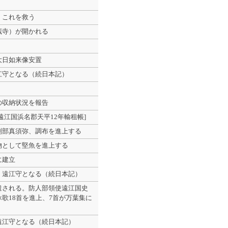
、これを救う
蔵寺）が開かれる
大日如来像安置
江守となる（続日本記）
の収納状況を報告
遠江国浜名郡天平12年輸租帳]
刑部真須弥、調布を進上する
物として堅魚を進上する
に建立
、遠江守となる（続日本記）
遣される。防人部領使遠江国史
歌18首を進上、7首が万葉集に
遠江守となる（続日本記）