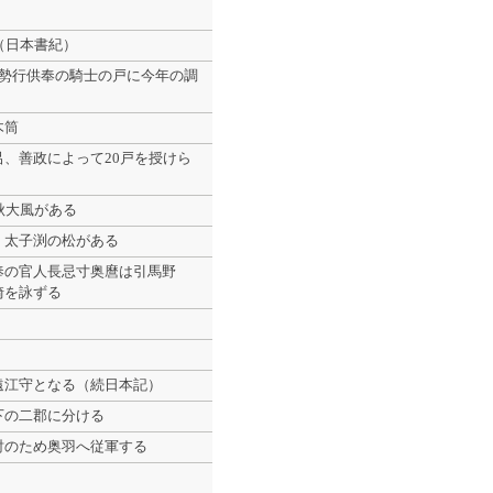
（日本書紀）
伊勢行供奉の騎士の戸に今年の調
）
木筒
、善政によって20戸を授けら
秋大風がある
、太子渕の松がある
奉の官人長忌寸奥麿は引馬野
崎を詠ずる
遠江守となる（続日本記）
下の二郡に分ける
討のため奥羽へ従軍する