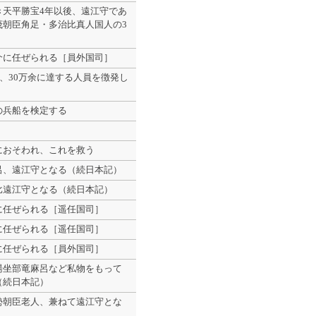
き天平勝宝4年以後、遠江守であ
茂朝臣角足・多治比真人国人の3
介に任ぜられる［員外国司］
潰、30万余に達する人員を徴発し
の兵船を検定する
におそわれ、これを救う
呂、遠江守となる（続日本記）
比遠江守となる（続日本記）
に任ぜられる［遥任国司］
に任ぜられる［遥任国司］
に任ぜられる［員外国司］
湯坐部竜麻呂など私物をもって
（続日本記）
勢朝臣老人、兼ねて遠江守とな