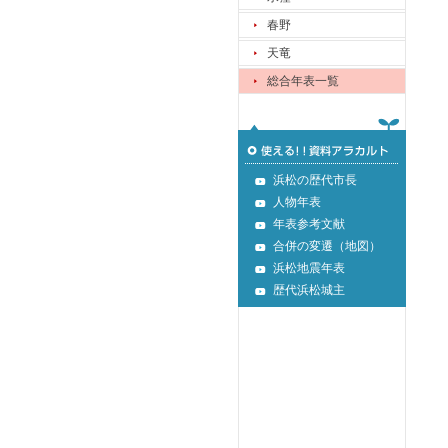
春野
天竜
総合年表一覧
浜松の歴代市長
人物年表
年表参考文献
合併の変遷（地図）
浜松地震年表
歴代浜松城主