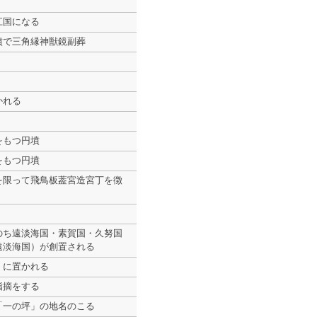
江国になる
墳で三角縁神獣鏡副葬
かれる
をもつ円墳
をもつ円墳
を限って飛鳥板葢宮造宮丁を徴
のち遠淡海国・素賀国・久努国
遠淡海国）が創置される
）に置かれる
指摘をする
「一の坪」の地名のこる