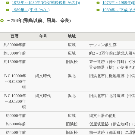
1973年～1989年(昭和(戦後後期 その1))
1973年～1989年(
1989年～(平成 その1)
1989年～(平成 その
～794年(飛鳥以前、飛鳥、奈良)
西暦
年号
地域
約80000年前
広域
ナウマン象生存
約30000年前
広域
約2～3万年前に浜北人暮
約13000年前
旧浜松
東平遺跡（神ケ谷町）や
舌尖頭器（槍）が使用さ
B.C.10000年
縄文時代
浜北
旧浜北市に梔池遺跡（中
～B.C.300年
頃
B.C.10000年
縄文時代
浜北
旧浜北市に北谷遺跡（中
～B.C.300年
頃
約9000年前
広域
縄文土器の使用
約5000年前
旧浜松
仮屋坂遺跡（伊左地町）
約4500年前
旧浜松
前平遺跡（都田町）に環