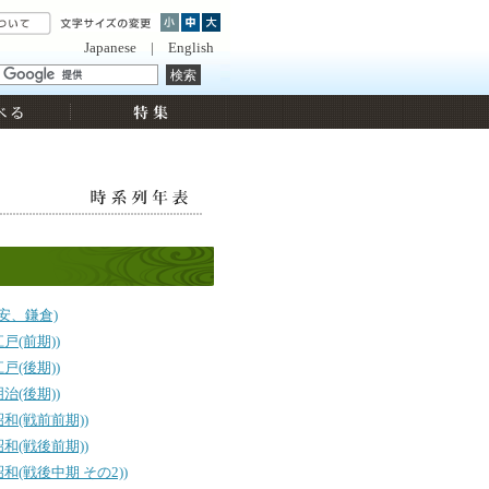
Japanese
|
English
平安、鎌倉)
江戸(前期))
江戸(後期))
明治(後期))
昭和(戦前前期))
昭和(戦後前期))
昭和(戦後中期 その2))