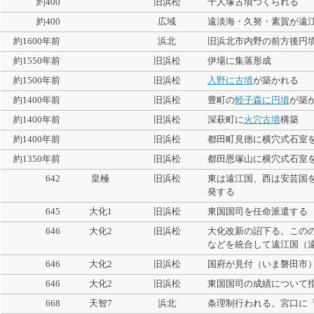
約400
旧浜松
千人塚古墳つくられる
約400
広域
遠淡海・久努・素賀が遠
約1600年前
浜北
旧浜北市内野の前方後円
約1550年前
旧浜松
伊場に集落形成
約1500年前
旧浜松
入野に古墳
が築かれる
約1400年前
旧浜松
豊町の
蛭子森に円墳
が築
約1400年前
旧浜松
深萩町に
火穴古墳
構築
約1400年前
旧浜松
都田町見徳に横穴式石室
約1350年前
旧浜松
都田恩塚山に横穴式石室
642
皇極
旧浜松
東は遠江国、西は安芸国
発する
645
大化1
旧浜松
東国国司を任命派遣する
646
大化2
旧浜松
大化改新の詔下る。この
などを統合して遠江国（
646
大化2
旧浜松
国府が見付（いま磐田市
646
大化2
旧浜松
東国国司の成績について
668
天智7
浜北
条理制行われる。宮口に