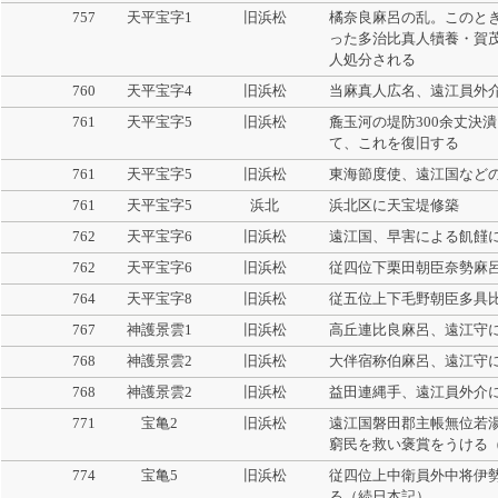
757
天平宝字1
旧浜松
橘奈良麻呂の乱。このと
った多治比真人犢養・賀
人処分される
760
天平宝字4
旧浜松
当麻真人広名、遠江員外
761
天平宝字5
旧浜松
麁玉河の堤防300余丈決
て、これを復旧する
761
天平宝字5
旧浜松
東海節度使、遠江国など
761
天平宝字5
浜北
浜北区に天宝堤修築
762
天平宝字6
旧浜松
遠江国、早害による飢饉
762
天平宝字6
旧浜松
従四位下栗田朝臣奈勢麻
764
天平宝字8
旧浜松
従五位上下毛野朝臣多具
767
神護景雲1
旧浜松
高丘連比良麻呂、遠江守
768
神護景雲2
旧浜松
大伴宿称伯麻呂、遠江守
768
神護景雲2
旧浜松
益田連縄手、遠江員外介
771
宝亀2
旧浜松
遠江国磐田郡主帳無位若
窮民を救い褒賞をうける
774
宝亀5
旧浜松
従四位上中衛員外中将伊
る（続日本記）