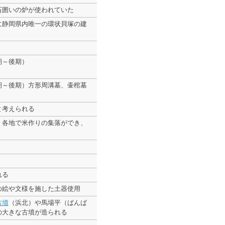
石囲いの炉が使われていた
に静岡県内唯一の環状貝塚の建
期～後期）
期～後期）方形周溝墓、壷棺墓
と考えられる
、各地で米作りの集落ができ、
れる
の絵や文様を施した土器使用
古墳
（浜北）や馬場平（ばんば
の大きな古墳が造られる