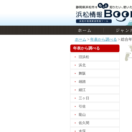
ホーム
>
年表から調べる
> 総合
年表から調べる
旧浜松
浜北
舞阪
雄踏
細江
三ヶ日
引佐
龍山
佐久間
水窪