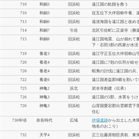
710
和銅3
旧浜松
遠江国の飢饉を救う
710
和銅3
旧浜松
従五位下大伴宿称牛養、
713
和銅6
旧浜松
遠淡海国を遠江国と改め
714
和銅7
引佐
北区引佐町に正楽寺（勝
715
和銅8
旧浜松
遠江国地震、山が崩れて
下・石田3郡の民家が水
719
養老3
旧浜松
遠江守正五位大伴宿称山
720
養老4
旧浜松
遠江国に7剋の伝符が給せ
720
養老4
旧浜松
蝦夷の討伐に遠江国の兵
722
養老6
旧浜松
遠江国差益郡8郷を割いて
725
神亀2
浜北
岩水寺創建（伝承）
726
神亀3
旧浜松
遠江国の5郡、水害をうけ
726
神亀3
旧浜松
山背国愛宕郡出雲郷雲下
住む
730年頃
奈良時代
広域
伊場遺跡
から出土した木
地名のおこり）
732
天平4
旧浜松
正三位藤原朝臣房前、東