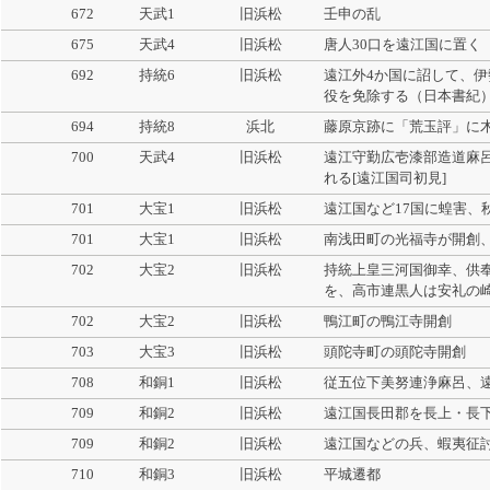
672
天武1
旧浜松
壬申の乱
675
天武4
旧浜松
唐人30口を遠江国に置く
692
持統6
旧浜松
遠江外4か国に詔して、
役を免除する（日本書紀
694
持統8
浜北
藤原京跡に「荒玉評」に
700
天武4
旧浜松
遠江守勤広壱漆部造道麻呂
れる[遠江国司初見]
701
大宝1
旧浜松
遠江国など17国に蝗害、
701
大宝1
旧浜松
南浅田町の光福寺が開創
702
大宝2
旧浜松
持統上皇三河国御幸、供
を、高市連黒人は安礼の
702
大宝2
旧浜松
鴨江町の鴨江寺開創
703
大宝3
旧浜松
頭陀寺町の頭陀寺開創
708
和銅1
旧浜松
従五位下美努連浄麻呂、
709
和銅2
旧浜松
遠江国長田郡を長上・長
709
和銅2
旧浜松
遠江国などの兵、蝦夷征
710
和銅3
旧浜松
平城遷都