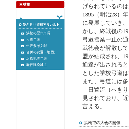
素材集
げられているのは
1895（明治2
に発展していき、
かし、終戦後の1
浜松の歴代市長
弓道授業中止の通
人物年表
年表参考文献
武徳会が解散して
合併の変遷（地図）
盟が結成され、1
浜松地震年表
通達が出されると
歴代浜松城主
とした学校弓道は
また、弓道には多
「日置流（へきり
見されており、近
言える。
浜松での大会の開催