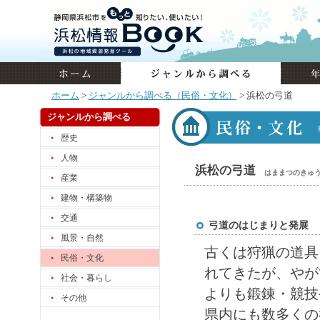
ホーム
>
ジャンルから調べる（民俗・文化）
> 浜松の弓道
ジャンルから調べる
歴史
人物
浜松の弓道
はままつのきゅ
産業
建物・構築物
交通
弓道のはじまりと発展
風景・自然
古くは狩猟の道具
民俗・文化
れてきたが、やが
社会・暮らし
よりも鍛錬・競技
その他
県内にも数多くの