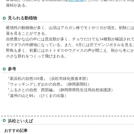
座峠がある。
見られる動植物
暖地性の動植物が多く、山頂はアカガシ林でモミやツガが混生。初秋に
落を見ることができる。
自然豊かな山の中には昆虫類が多く、チョウだけでも54種類が確認され
ギマダラの中継地になっている。また、6月には沢でゲンジボタルを見る
野鳥も多く、初夏にはホトトギスやウグイスの声が聞こえ、秋から冬に
小さな群れをつくって飛びまわる。
参考
『新浜松の自然100選』（浜松市緑化推進本部）
『ウォッチングしずおかの自然』（静岡新聞社）
『ふるさとの自然 西部編』（静岡県県民生活局自然保護課）
『遠州の山と峠』（ひくまの出版）
浜松といえば
おすすめ記事