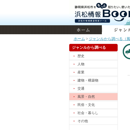
ホーム
>
ジャンルから調べる（
ジャンルから調べる
歴史
人物
産業
建物・構築物
交通
風景・自然
民俗・文化
社会・暮らし
その他