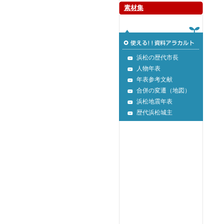
素材集
浜松の歴代市長
人物年表
年表参考文献
合併の変遷（地図）
浜松地震年表
歴代浜松城主