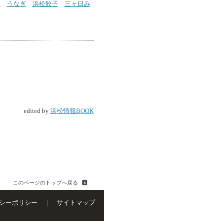
山
うなぎ
浜松餃子
三ヶ日み
edited by
浜松情報BOOK
このページのトップへ戻る
シーポリシー
｜
サイトマップ