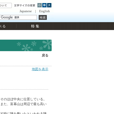
Japanese
|
English
戻る
地図を表示
はそのほぼ中央に位置している。
。また、富幕山は周辺で最も高い
ばす時に陣を敷いたといわれる陣