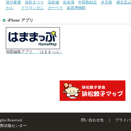
徳川家康
浜松まつり
浜松城
浜名湖
中田島砂丘
弁天島
湖北五
かん
ドウマンガニ
ガーベラ
楽器博物館
iPhone アプリ
地図編集アプリ 「はままっぷ」
ghts Reserved.
問い合わせ先
｜
プライバ
国際頭脳センター