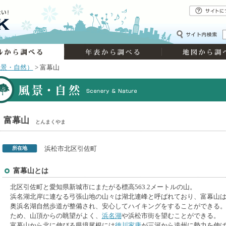
風景・自然）
> 富幕山
富幕山
とんまくやま
所在地
浜松市北区引佐町
富幕山とは
北区引佐町と愛知県新城市にまたがる標高563.2メートルの山。
浜名湖北岸に連なる弓張山地の山々は湖北連峰と呼ばれており、富幕山
奥浜名湖自然歩道が整備され、安心してハイキングをすることができる
ため、山頂からの眺望がよく、
浜名湖
や浜松市街を望むことができる。
富幕山から北に伸びる県境尾根には
徳川家康
が三河から遠州に勢力を伸