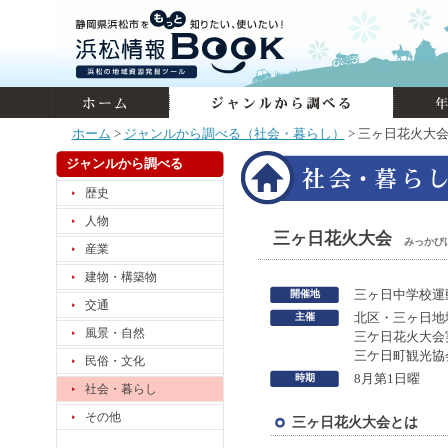
ホーム
>
ジャンルから調べる（社会・暮らし）
> 三ヶ日花火大
ジャンルから調べる
歴史
人物
三ヶ日花火大会
みっかび
産業
建物・構築物
開催地
三ヶ日中学校運
交通
主催
北区・三ヶ日地
風景・自然
三ケ日花火大会
三ケ日町観光協
民俗・文化
時期
8月第1日曜
社会・暮らし
その他
三ヶ日花火大会とは