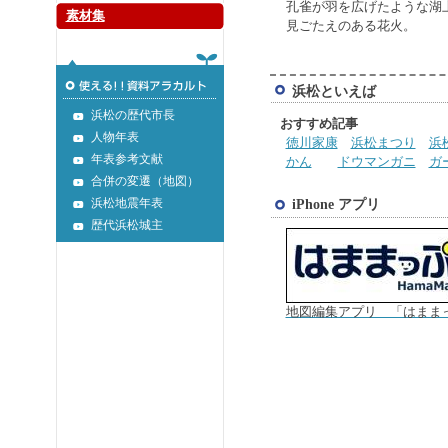
孔雀が羽を広げたような湖
素材集
見ごたえのある花火。
浜松といえば
浜松の歴代市長
おすすめ記事
人物年表
徳川家康
浜松まつり
浜
年表参考文献
かん
ドウマンガニ
ガ
合併の変遷（地図）
iPhone アプリ
浜松地震年表
歴代浜松城主
地図編集アプリ 「はまま