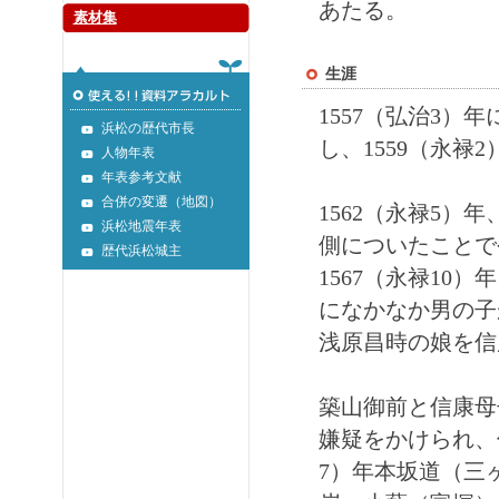
あたる。
素材集
生涯
1557（弘治3
浜松の歴代市長
し、1559（永
人物年表
年表参考文献
合併の変遷（地図）
1562（永禄5
浜松地震年表
側についたことで
歴代浜松城主
1567（永禄1
になかなか男の子
浅原昌時の娘を信
築山御前と信康母
嫌疑をかけられ、
7）年本坂道（三