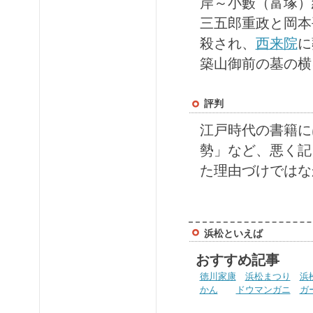
岸～小藪（富塚）
三五郎重政と岡本
殺され、
西来院
に
築山御前の墓の横
評判
江戸時代の書籍に
勢」など、悪く記
た理由づけではな
浜松といえば
おすすめ記事
徳川家康
浜松まつり
浜
かん
ドウマンガニ
ガ