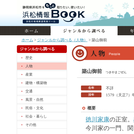
ホーム
>
ジャンルから調べる（人物）
> 築山御前
ジャンルから調べる
歴史
人物
築山御前
つきやまごぜん
産業
建物・構築物
生年
不詳
交通
没年
1579（天正7）
風景・自然
概要
民俗・文化
社会・暮らし
徳川家康
の正室。
その他
今川家の一門、関