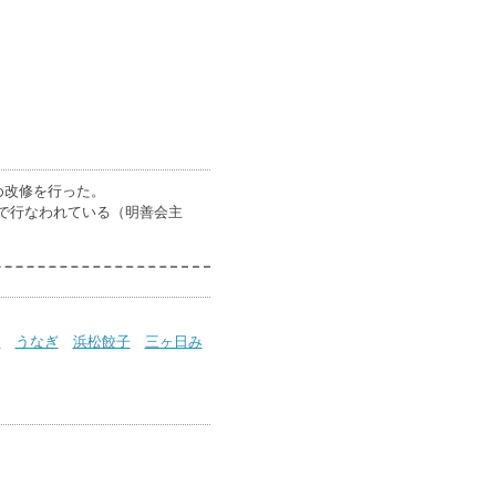
ため改修を行った。
で行なわれている（明善会主
山
うなぎ
浜松餃子
三ヶ日み