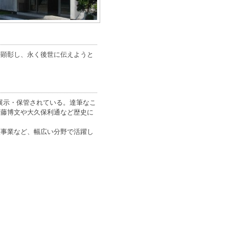
を顕彰し、永く後世に伝えようと
展示・保管されている。達筆なこ
伊藤博文や大久保利通など歴史に
護事業など、幅広い分野で活躍し