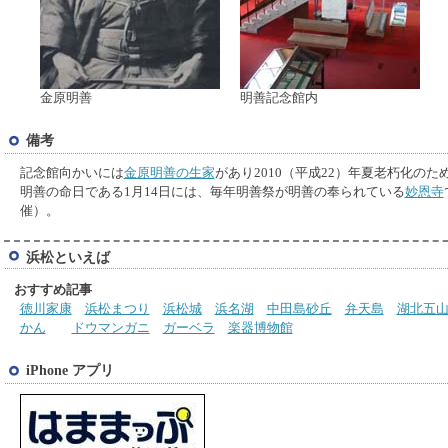
金原明善
明善記念館内
備考
記念館向かいには
金原明善の生家
があり2010（平成22）年夏老朽化の
明善の命日である1月14日には、毎年明善祭が明善の奉られている
妙恩寺
催）。
浜松といえば
おすすめ記事
徳川家康
浜松まつり
浜松城
浜名湖
中田島砂丘
弁天島
湖北五
かん
ドウマンガニ
ガーベラ
楽器博物館
iPhone アプリ