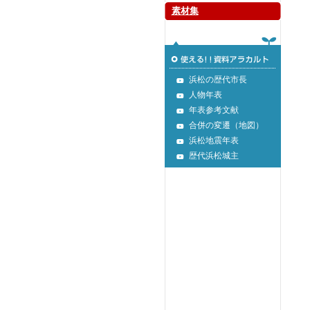
素材集
浜松の歴代市長
人物年表
年表参考文献
合併の変遷（地図）
浜松地震年表
歴代浜松城主