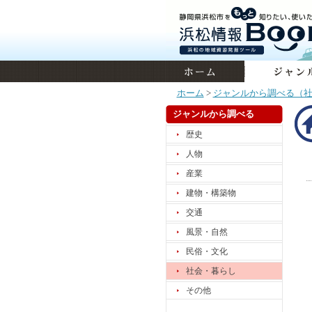
ホーム
>
ジャンルから調べる（
ジャンルから調べる
歴史
人物
産業
建物・構築物
交通
風景・自然
民俗・文化
社会・暮らし
その他