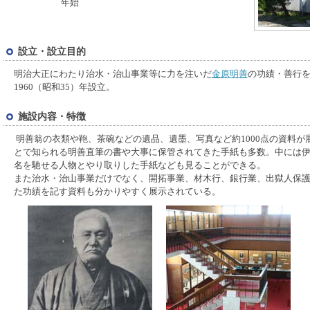
年始
設立・設立目的
明治大正にわたり治水・治山事業等に力を注いだ
金原明善
の功績・善行
1960（昭和35）年設立。
施設内容・特徴
明善翁の衣類や鞄、茶碗などの遺品、遺墨、写真など約1000点の資料が
とで知られる明善直筆の書や大事に保管されてきた手紙も多数。中には
名を馳せる人物とやり取りした手紙なども見ることができる。
また治水・治山事業だけでなく、開拓事業、材木行、銀行業、出獄人保
た功績を記す資料も分かりやすく展示されている。