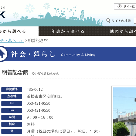
社会・暮らし）
> 明善記念館
明善記念館
めいぜんきねんかん
郵便番号
435-0012
所在地
浜松市東区安間町35
Tel
053-421-0550
Fax
053-421-0550
時間
9：00～16：00
料金
無料
休
月曜（祝日の場合は翌日）、祝日、年末・