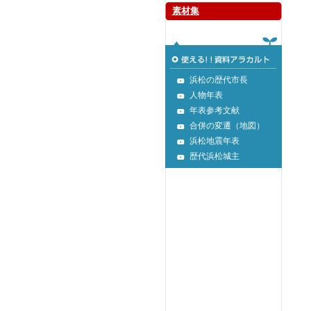
素材集
浜松の歴代市長
人物年表
年表参考文献
合併の変遷（地図）
浜松地震年表
歴代浜松城主