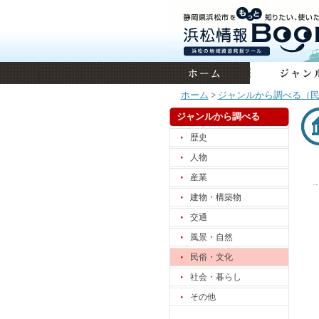
ホーム
>
ジャンルから調べる（
ジャンルから調べる
歴史
人物
産業
建物・構築物
交通
風景・自然
民俗・文化
社会・暮らし
その他