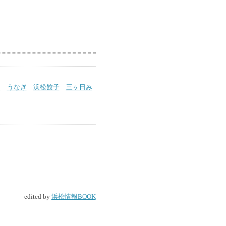
山
うなぎ
浜松餃子
三ヶ日み
edited by
浜松情報BOOK