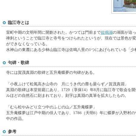
臨江寺とは
室町中期の文明年間に開創された。かつては門前まで
佐鳴湖
の湖面が迫
禅刹ということで臨江寺と寺号をつけられたというが、現在では景色が
ができなくなっている。
水神山の東麓にある少林山臨江寺は佐鳴八景の1つにあげられている「少
句碑・歌碑
寺には賀茂真淵の歌碑と五升庵蝶夢の句碑がある。
「小夜ふけて松風高き山寺の 月にうき代の塵も曇らず／賀茂真淵」
真淵の歌碑は本堂前庭にあり、1729（享保14）年8月に臨江寺で歌会を
ルほどの自然石に刻まれており、刻字は真淵の真筆を拡大したもの。
「むら松やみどり立つ中のふじの山／五升庵蝶夢」
五升庵蝶夢は江戸中期の俳人であり、1786（天明6）年に蝶夢が入野村
中の作品。
参考