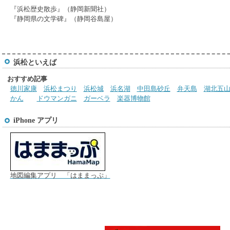
『浜松歴史散歩』（静岡新聞社）
『静岡県の文学碑』（静岡谷島屋）
浜松といえば
おすすめ記事
徳川家康
浜松まつり
浜松城
浜名湖
中田島砂丘
弁天島
湖北五
かん
ドウマンガニ
ガーベラ
楽器博物館
iPhone アプリ
地図編集アプリ 「はままっぷ」