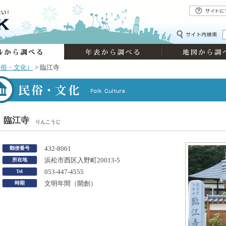
民俗・文化）
> 臨江寺
臨江寺
りんこうじ
郵便番号
432-8061
所在地
浜松市西区入野町20013-5
Tel
053-447-4555
時期
文明年間（開創）