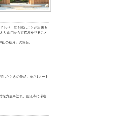
っており、江を臨むことが出来る
変わり山門から直接湖を見ること
林山の秋月」の舞台。
開催したときの作品。高さ1メート
の竹松方壺を訪れ、臨江寺に滞在