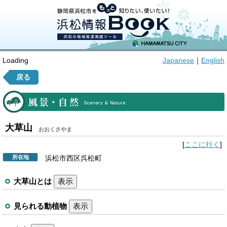
Loading
Japanese
｜
English
戻る
大草山
おおくさやま
[
ここに行く
]
所在地
浜松市西区呉松町
大草山とは
表示
見られる動植物
表示