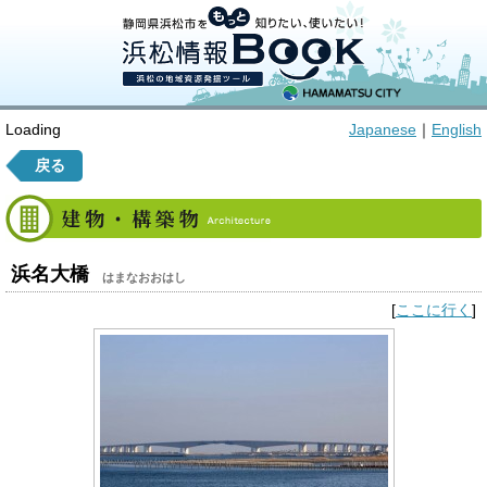
Loading
Japanese
｜
English
戻る
浜名大橋
はまなおおはし
[
ここに行く
]